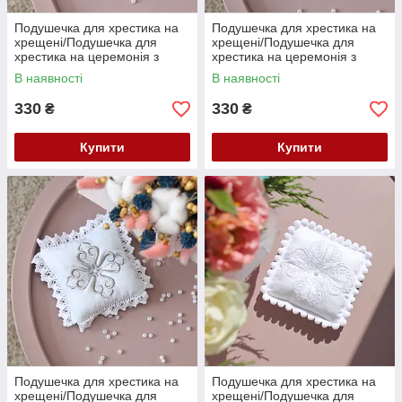
Подушечка для хрестика на
Подушечка для хрестика на
хрещені/Подушечка для
хрещені/Подушечка для
хрестика на церемонія з
хрестика на церемонія з
вишивкою
вишивкою
В наявності
В наявності
330
330
₴
₴
Купити
Купити
Подушечка для хрестика на
Подушечка для хрестика на
хрещені/Подушечка для
хрещені/Подушечка для