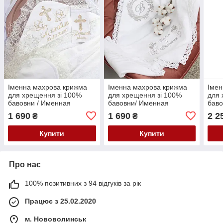
Іменна махрова крижма
Іменна махрова крижма
Імен
для хрещення зі 100%
для хрещення зі 100%
для 
бавовни / Именная
бавовни/ Именная
баво
махровая крыжма для
махровая крыжма для
мах
1 690
1 690
2 2
₴
₴
крещения Мамина
крещения Мамина
кре
радость
радость
радо
Купити
Купити
Про нас
100% позитивних з 94 відгуків за рік
Працює з 25.02.2020
м. Нововолинськ