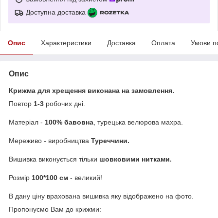
Доступна доставка
Опис
Характеристики
Доставка
Оплата
Умови п
Опис
Крижма для хрещення виконана на замовлення.
Повтор
1-3
робочих дні.
Матеріал -
100% бавовна
, турецька велюрова махра.
Мереживо - виробництва
Туреччини.
Вишивка виконується тільки
шовковими нитками.
Розмір
100*100 см
- великий!
В дану ціну врахована вишивка яку відображено на фото.
Пропонуємо Вам до крижми: