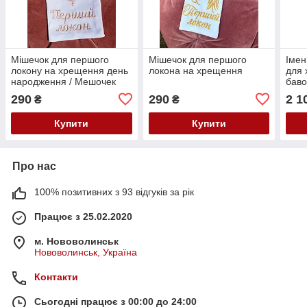
Мішечок для першого
Мішечок для першого
Імен
локону на хрещення день
локона на хрещення
для 
народження / Мешочек
баво
для первого локона на
мах
290
290
2 1
₴
₴
крещение
кре
радо
Купити
Купити
Про нас
100% позитивних з 93 відгуків за рік
Працює з 25.02.2020
м. Нововолинськ
Нововолинськ, Україна
Контакти
Сьогодні працює з 00:00 до 24:00