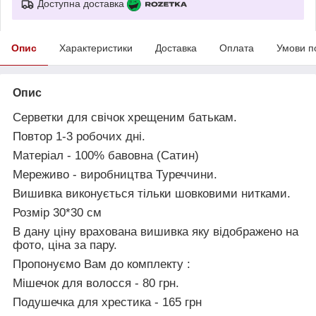
Доступна доставка
Опис
Характеристики
Доставка
Оплата
Умови п
Опис
Серветки для свічок хрещеним батькам.
Повтор
1-3
робочих дні.
Матеріал -
100% бавовна (Сатин)
Мереживо - виробництва
Туреччини.
Вишивка виконується тільки
шовковими нитками.
Розмір
30*30 см
В дану ціну врахована вишивка яку відображено на
фото, ціна за пару.
Пропонуємо Вам до комплекту :
Мішечок для волосся
- 80 грн.
Подушечка для хрестика
- 165 грн