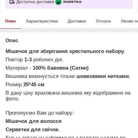
Доступна доставка
Опис
Характеристики
Доставка
Оплата
Умови п
Опис
Мішечок для зберігання хрестильного набору.
Повтор
1-3
робочих дні.
Матеріал -
100% бавовна (Сатин)
Вишивка виконується тільки
шовковими нитками.
Розмір
35*45
см
В дану ціну врахована вишивка яку відображено на
фото.
Пропонуємо Вам до набору:
Мішечок для волосся
Серветки для свічок
.
Більш детальну інформацію з радістю надамо по