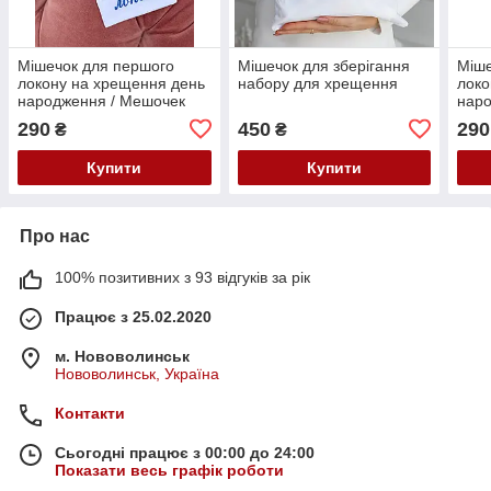
Мішечок для першого
Мішечок для зберігання
Міше
локону на хрещення день
набору для хрещення
локо
народження / Мешочек
наро
для первого локона на
для 
290
450
290
₴
₴
крещение
кре
Купити
Купити
Про нас
100% позитивних з 93 відгуків за рік
Працює з 25.02.2020
м. Нововолинськ
Нововолинськ, Україна
Контакти
Сьогодні працює з 00:00 до 24:00
Показати весь графік роботи