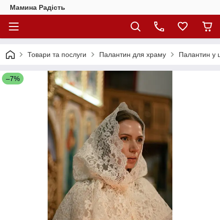
Мамина Радість
Товари та послуги
Палантин для храму
Палантин у ц
–7%