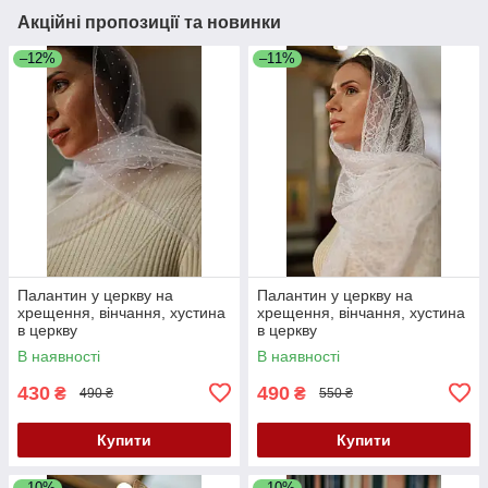
Акційні пропозиції та новинки
–12%
–11%
Палантин у церкву на
Палантин у церкву на
хрещення, вінчання, хустина
хрещення, вінчання, хустина
в церкву
в церкву
В наявності
В наявності
430
490
₴
₴
490 ₴
550 ₴
Купити
Купити
–10%
–10%