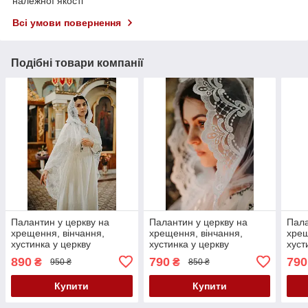
належної якості
Всі умови повернення
Подібні товари компанії
Палантин у церкву на
Палантин у церкву на
Пала
хрещення, вінчання,
хрещення, вінчання,
хрещ
хустинка у церкву
хустинка у церкву
хуст
890
790
790
₴
₴
950 ₴
850 ₴
Купити
Купити