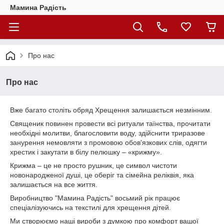
Мамина Радість
Про нас
Про нас
Вже багато століть обряд Хрещення залишається незмінним.
Священик повинен провести всі ритуали таїнства, прочитати
необхідні молитви, благословити воду, здійснити триразове
занурення немовляти з промовою обов'язкових слів, одягти
хрестик і закутати в білу пелюшку – «крижму».
Крижма – це не просто рушник, це символ чистоти
новонародженої душі, це оберіг та сімейна реліквія, яка
залишається на все життя.
Виробництво "Мамина Радість" восьмий рік працює
спеціалізуючись на текстилі для хрещення дітей.
Ми створюємо наші вироби з думкою про комфорт вашої